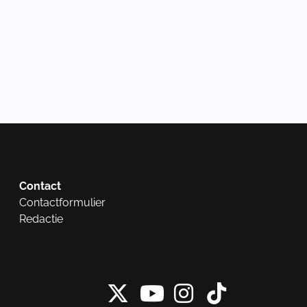
Contact
Contactformulier
Redactie
X van NieuwRech
Instagram 
Tiktok 