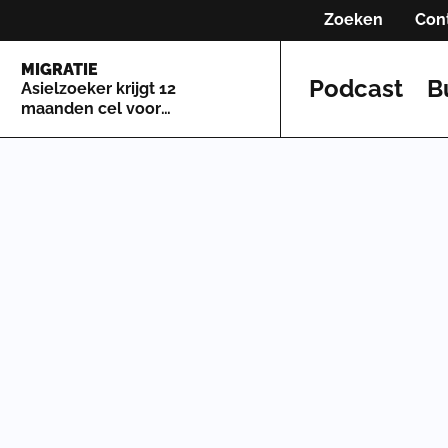
Zoeken
Con
MIGRATIE
Podcast
B
Asielzoeker krijgt 12
maanden cel voor
kopschoppen in Maastricht