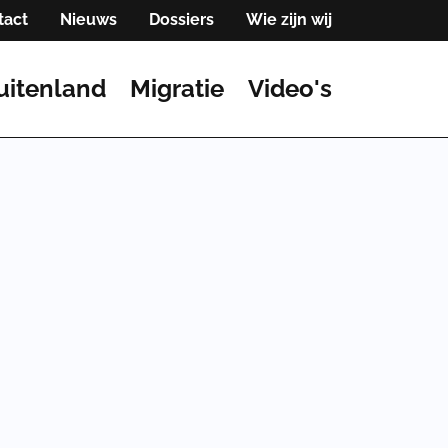
tact
Nieuws
Dossiers
Wie zijn wij
uitenland
Migratie
Video's