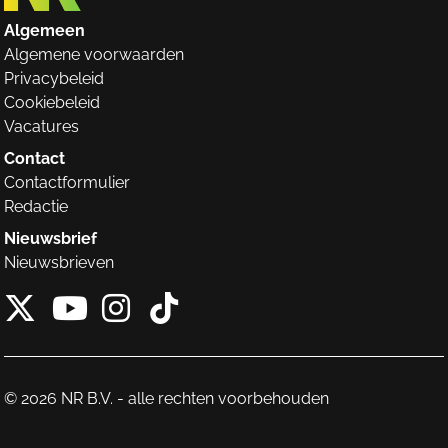
Algemeen
Algemene voorwaarden
Privacybeleid
Cookiebeleid
Vacatures
Contact
Contactformulier
Redactie
Nieuwsbrief
Nieuwsbrieven
X van NieuwRechts
Instagram van Nieuw
Tiktok van Nieuw
Youtube van NieuwRecht
© 2026 NR B.V. - alle rechten voorbehouden