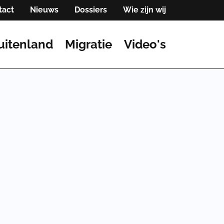
tact
Nieuws
Dossiers
Wie zijn wij
uitenland
Migratie
Video's