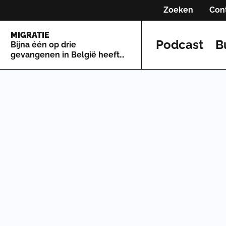
Zoeken
Con
MIGRATIE
Podcast
B
Bijna één op drie
gevangenen in België heeft
geen verblijfsrecht