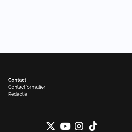
Contact
Contactformulier
Redactie
X van NieuwRech
Instagram 
Tiktok 