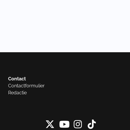
Contact
Contactformulier
Redactie
X van NieuwRech
Instagram 
Tiktok 