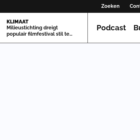
Zoeken
Con
KLIMAAT
Podcast
B
Milieustichting dreigt
populair filmfestival stil te
leggen om natuurregels