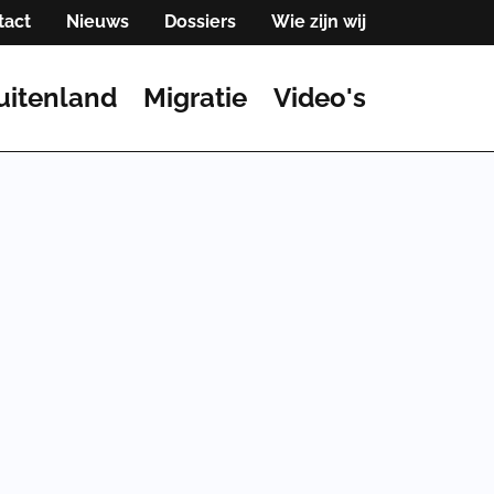
tact
Nieuws
Dossiers
Wie zijn wij
uitenland
Migratie
Video's