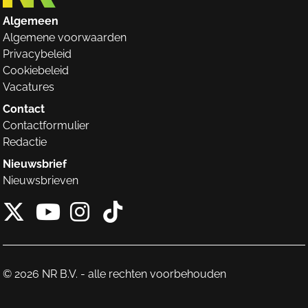
Algemeen
Algemene voorwaarden
Privacybeleid
Cookiebeleid
Vacatures
Contact
Contactformulier
Redactie
Nieuwsbrief
Nieuwsbrieven
X van NieuwRechts
Instagram van Nieuw
Tiktok van Nieuw
Youtube van NieuwRecht
© 2026 NR B.V. - alle rechten voorbehouden