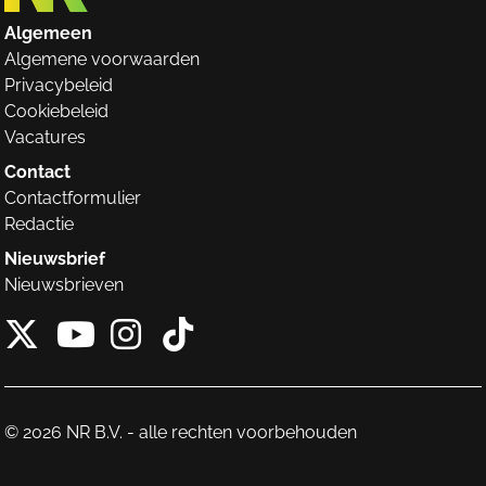
Algemeen
Algemene voorwaarden
Privacybeleid
Cookiebeleid
Vacatures
Contact
Contactformulier
Redactie
Nieuwsbrief
Nieuwsbrieven
X van NieuwRechts
Instagram van Nieuw
Tiktok van Nieuw
Youtube van NieuwRecht
© 2026 NR B.V. - alle rechten voorbehouden