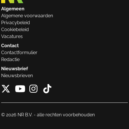
Algemeen
Algemene voorwaarden
Privacybeleid
Cookiebeleid
Vacatures
Contact
Contactformulier
Redactie
Nieuwsbrief
Nieuwsbrieven
X van NieuwRechts
Instagram van Nieuw
Tiktok van Nieuw
Youtube van NieuwRecht
© 2026 NR B.V. - alle rechten voorbehouden