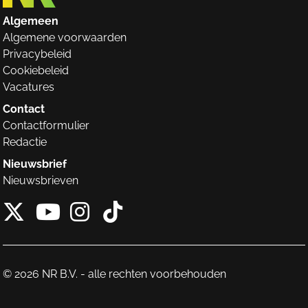
Algemeen
Algemene voorwaarden
Privacybeleid
Cookiebeleid
Vacatures
Contact
Contactformulier
Redactie
Nieuwsbrief
Nieuwsbrieven
X van NieuwRechts
Instagram van Nieuw
Tiktok van Nieuw
Youtube van NieuwRecht
© 2026 NR B.V. - alle rechten voorbehouden