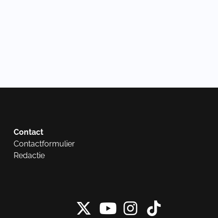
Contact
Contactformulier
Redactie
X van NieuwRech
Instagram 
Tiktok 