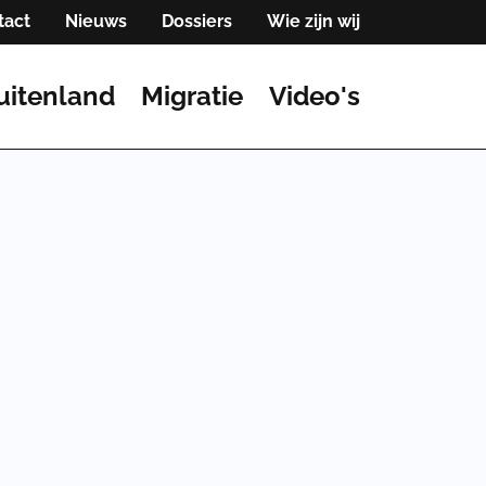
tact
Nieuws
Dossiers
Wie zijn wij
uitenland
Migratie
Video's