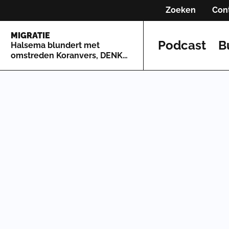
Zoeken
Con
MIGRATIE
Podcast
B
Halsema blundert met
omstreden Koranvers, DENK
springt voor haar in de bres