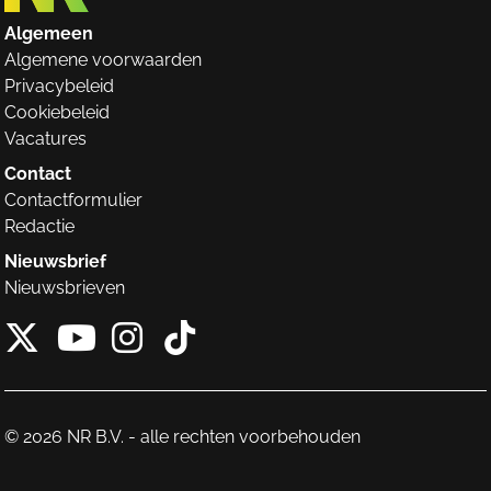
Algemeen
Algemene voorwaarden
Privacybeleid
Cookiebeleid
Vacatures
Contact
Contactformulier
Redactie
Nieuwsbrief
Nieuwsbrieven
X van NieuwRechts
Instagram van Nieuw
Tiktok van Nieuw
Youtube van NieuwRecht
© 2026 NR B.V. - alle rechten voorbehouden