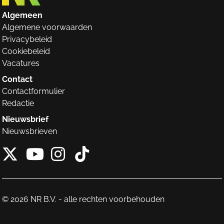
Algemeen
Algemene voorwaarden
Privacybeleid
Cookiebeleid
Vacatures
Contact
Contactformulier
Redactie
Nieuwsbrief
Nieuwsbrieven
X van NieuwRechts
Instagram van Nieuw
Tiktok van Nieuw
Youtube van NieuwRecht
© 2026 NR B.V. - alle rechten voorbehouden