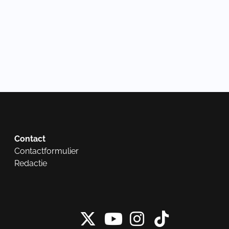
Contact
Contactformulier
Redactie
X van NieuwRech
Instagram 
Tiktok 