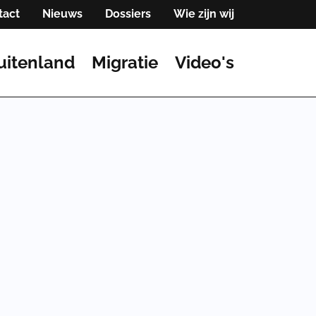
tact
Nieuws
Dossiers
Wie zijn wij
uitenland
Migratie
Video's