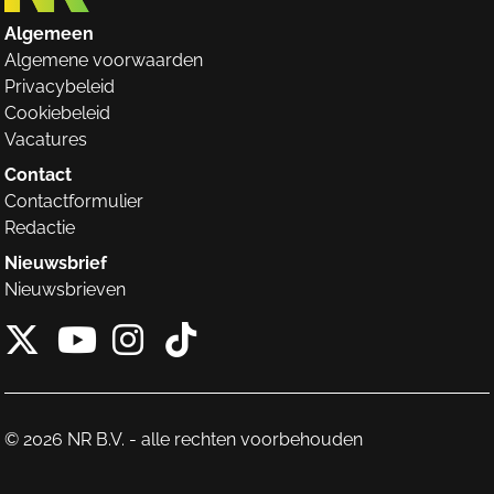
Algemeen
Algemene voorwaarden
Privacybeleid
Cookiebeleid
Vacatures
Contact
Contactformulier
Redactie
Nieuwsbrief
Nieuwsbrieven
X van NieuwRechts
Instagram van Nieuw
Tiktok van Nieuw
Youtube van NieuwRecht
© 2026 NR B.V. - alle rechten voorbehouden