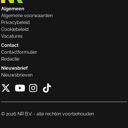
Algemeen
Algemene voorwaarden
Privacybeleid
Cookiebeleid
Vacatures
Contact
Contactformulier
Redactie
Nieuwsbrief
Nieuwsbrieven
X van NieuwRechts
Instagram van Nieuw
Tiktok van Nieuw
Youtube van NieuwRecht
© 2026 NR B.V. - alle rechten voorbehouden