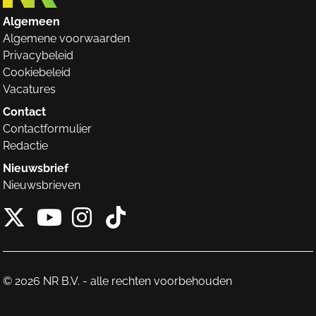
Algemeen
Algemene voorwaarden
Privacybeleid
Cookiebeleid
Vacatures
Contact
Contactformulier
Redactie
Nieuwsbrief
Nieuwsbrieven
X van NieuwRechts
Instagram van Nieuw
Tiktok van Nieuw
Youtube van NieuwRecht
© 2026 NR B.V. - alle rechten voorbehouden