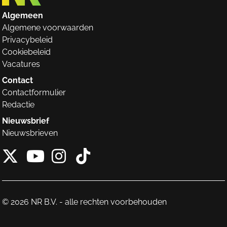
Algemeen
Algemene voorwaarden
Privacybeleid
Cookiebeleid
Vacatures
Contact
Contactformulier
Redactie
Nieuwsbrief
Nieuwsbrieven
X van NieuwRechts
Instagram van Nieuw
Tiktok van Nieuw
Youtube van NieuwRecht
© 2026 NR B.V. - alle rechten voorbehouden