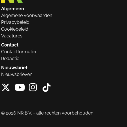
Algemeen
Algemene voorwaarden
Privacybeleid
Cookiebeleid
Vacatures
Contact
Contactformulier
Redactie
Nieuwsbrief
Nieuwsbrieven
X van NieuwRechts
Instagram van Nieuw
Tiktok van Nieuw
Youtube van NieuwRecht
© 2026 NR B.V. - alle rechten voorbehouden