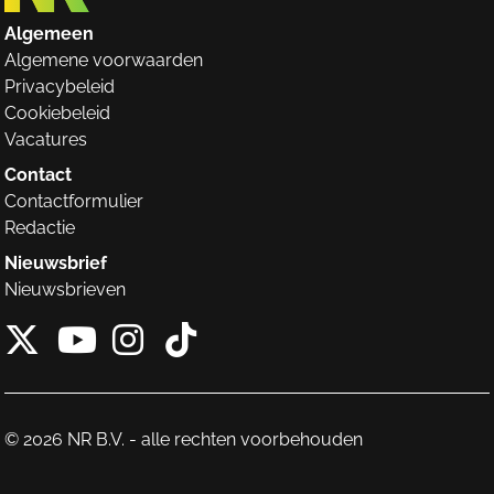
Algemeen
Algemene voorwaarden
Privacybeleid
Cookiebeleid
Vacatures
Contact
Contactformulier
Redactie
Nieuwsbrief
Nieuwsbrieven
X van NieuwRechts
Instagram van Nieuw
Tiktok van Nieuw
Youtube van NieuwRecht
© 2026 NR B.V. - alle rechten voorbehouden