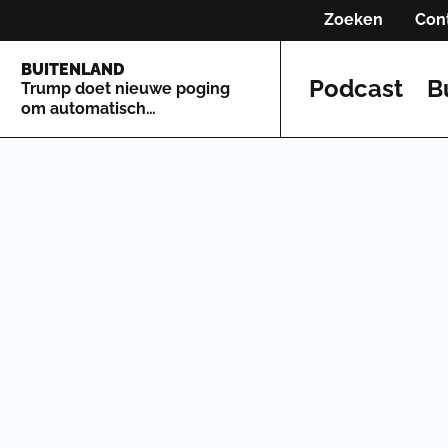
Zoeken
Con
BUITENLAND
Podcast
B
Trump doet nieuwe poging
om automatisch
staatsburgerschap te
beperken