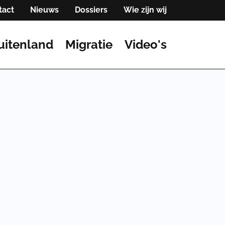
tact
Nieuws
Dossiers
Wie zijn wij
uitenland
Migratie
Video's