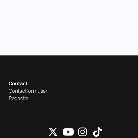
Contact
Contactformulier
Redactie
X van NieuwRech
Instagram 
Tiktok 