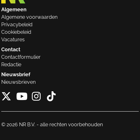
Algemeen
Algemene voorwaarden
Privacybeleid
Cookiebeleid
Vacatures
Contact
Contactformulier
Redactie
Nieuwsbrief
Nieuwsbrieven
X van NieuwRechts
Instagram van Nieuw
Tiktok van Nieuw
Youtube van NieuwRecht
© 2026 NR B.V. - alle rechten voorbehouden