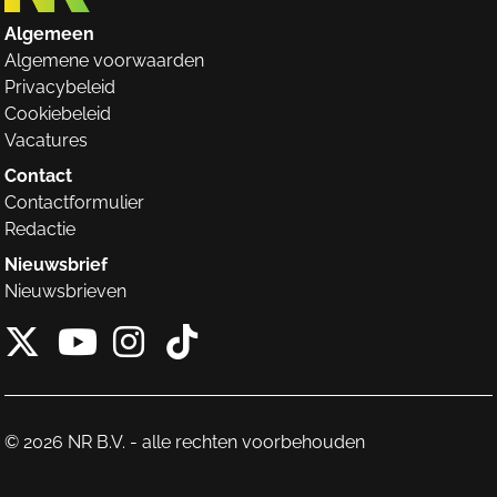
Algemeen
Algemene voorwaarden
Privacybeleid
Cookiebeleid
Vacatures
Contact
Contactformulier
Redactie
Nieuwsbrief
Nieuwsbrieven
X van NieuwRechts
Instagram van Nieuw
Tiktok van Nieuw
Youtube van NieuwRecht
© 2026 NR B.V. - alle rechten voorbehouden