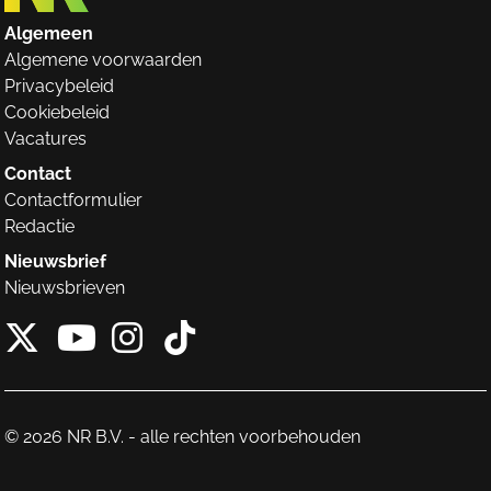
Algemeen
Algemene voorwaarden
Privacybeleid
Cookiebeleid
Vacatures
Contact
Contactformulier
Redactie
Nieuwsbrief
Nieuwsbrieven
X van NieuwRechts
Instagram van Nieuw
Tiktok van Nieuw
Youtube van NieuwRecht
© 2026 NR B.V. - alle rechten voorbehouden