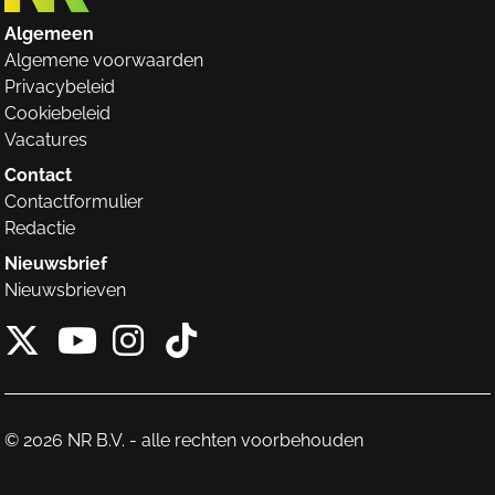
Algemeen
Algemene voorwaarden
Privacybeleid
Cookiebeleid
Vacatures
Contact
Contactformulier
Redactie
Nieuwsbrief
Nieuwsbrieven
X van NieuwRechts
Instagram van Nieuw
Tiktok van Nieuw
Youtube van NieuwRecht
© 2026 NR B.V. - alle rechten voorbehouden