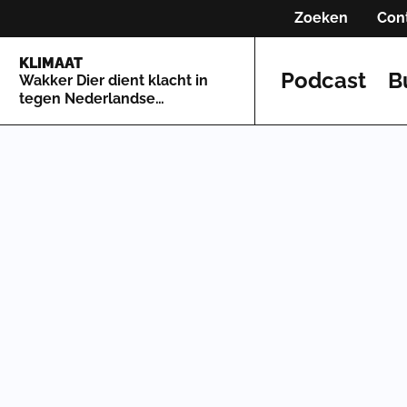
Zoeken
Con
KLIMAAT
Podcast
B
Wakker Dier dient klacht in
tegen Nederlandse
insectenfabriek:‘Gebaseerd
op lariekoek’