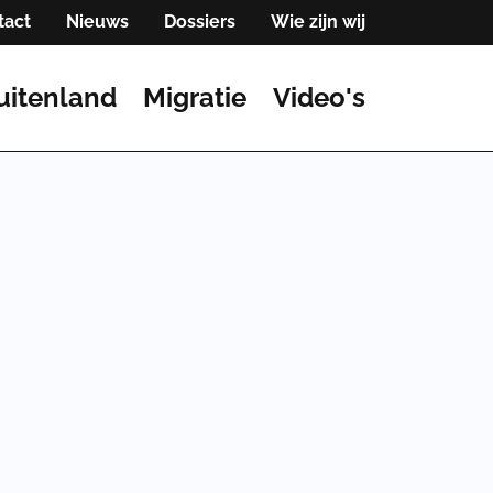
tact
Nieuws
Dossiers
Wie zijn wij
uitenland
Migratie
Video's