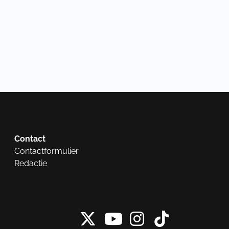
Contact
Contactformulier
Redactie
X van NieuwRech
Instagram 
Tiktok 