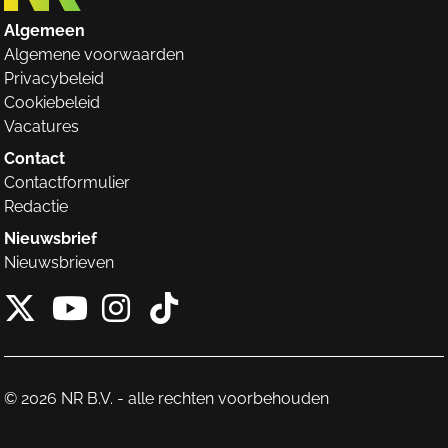
Algemeen
Algemene voorwaarden
Privacybeleid
Cookiebeleid
Vacatures
Contact
Contactformulier
Redactie
Nieuwsbrief
Nieuwsbrieven
X van NieuwRechts
Instagram van Nieuw
Tiktok van Nieuw
Youtube van NieuwRecht
© 2026 NR B.V. - alle rechten voorbehouden