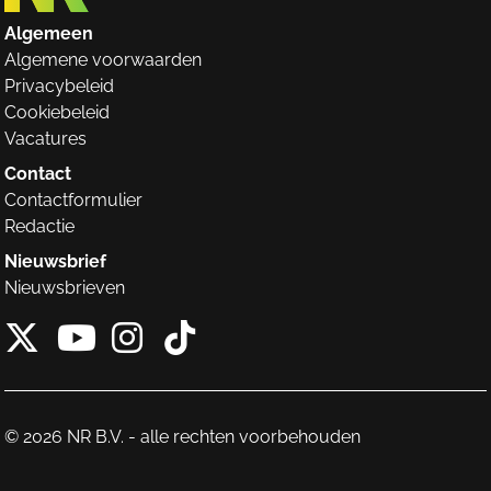
Algemeen
Algemene voorwaarden
Privacybeleid
Cookiebeleid
Vacatures
Contact
Contactformulier
Redactie
Nieuwsbrief
Nieuwsbrieven
X van NieuwRechts
Instagram van Nieuw
Tiktok van Nieuw
Youtube van NieuwRecht
© 2026 NR B.V. - alle rechten voorbehouden