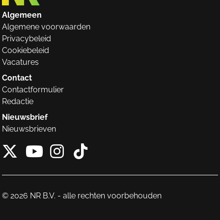
Algemeen
Algemene voorwaarden
Privacybeleid
Cookiebeleid
Vacatures
Contact
Contactformulier
Redactie
Nieuwsbrief
Nieuwsbrieven
X van NieuwRechts
Instagram van Nieuw
Tiktok van Nieuw
Youtube van NieuwRecht
© 2026 NR B.V. - alle rechten voorbehouden