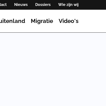
tact
Nieuws
Dossiers
Wie zijn wij
uitenland
Migratie
Video's