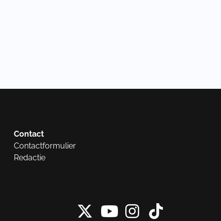
Contact
Contactformulier
Redactie
X van NieuwRech
Instagram 
Tiktok 