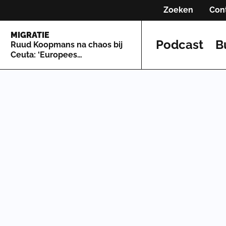
Zoeken
Con
MIGRATIE
Podcast
B
Ruud Koopmans na chaos bij
Ceuta: ‘Europees
asielsysteem is zo lek als een
mandje’