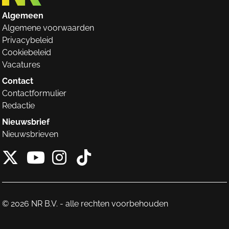
Algemeen
Algemene voorwaarden
Privacybeleid
Cookiebeleid
Vacatures
Contact
Contactformulier
Redactie
Nieuwsbrief
Nieuwsbrieven
X van NieuwRechts
Instagram van Nieuw
Tiktok van Nieuw
Youtube van NieuwRecht
© 2026 NR B.V. - alle rechten voorbehouden