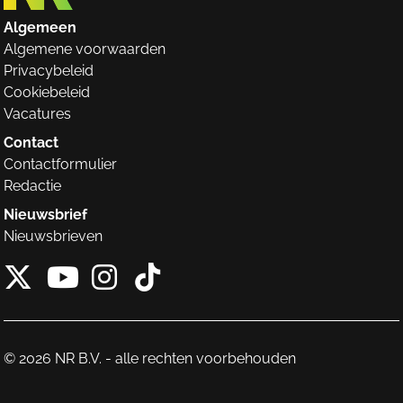
Algemeen
Algemene voorwaarden
Privacybeleid
Cookiebeleid
Vacatures
Contact
Contactformulier
Redactie
Nieuwsbrief
Nieuwsbrieven
X van NieuwRechts
Instagram van Nieuw
Tiktok van Nieuw
Youtube van NieuwRecht
© 2026 NR B.V. - alle rechten voorbehouden