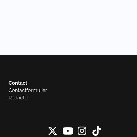
Contact
Contactformulier
Redactie
X van NieuwRech
Instagram 
Tiktok 