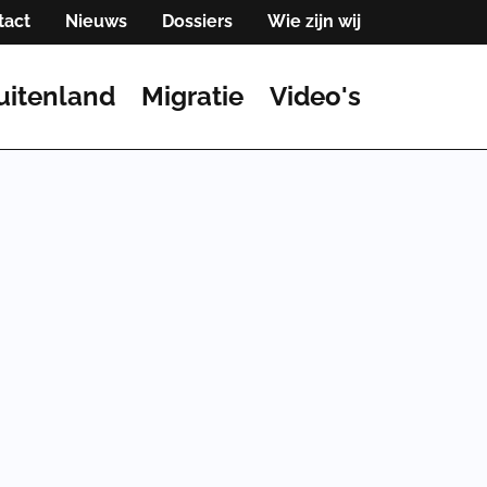
tact
Nieuws
Dossiers
Wie zijn wij
uitenland
Migratie
Video's