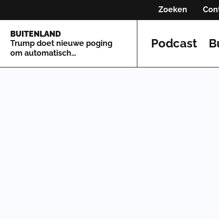
Zoeken
Con
BUITENLAND
Podcast
B
Trump doet nieuwe poging
om automatisch
staatsburgerschap te
beperken