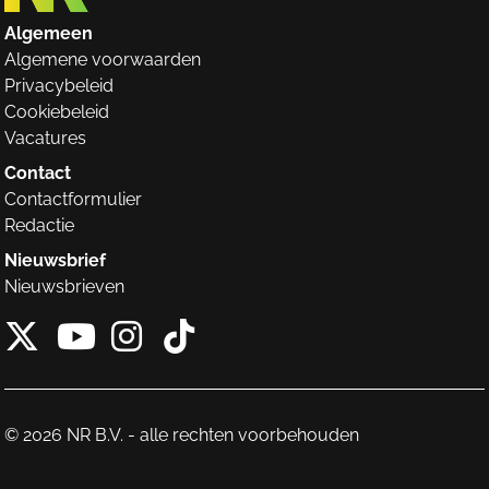
Algemeen
Algemene voorwaarden
Privacybeleid
Cookiebeleid
Vacatures
Contact
Contactformulier
Redactie
Nieuwsbrief
Nieuwsbrieven
X van NieuwRechts
Instagram van Nieuw
Tiktok van Nieuw
Youtube van NieuwRecht
© 2026 NR B.V. - alle rechten voorbehouden