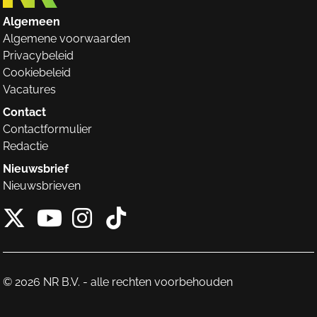
Algemeen
Algemene voorwaarden
Privacybeleid
Cookiebeleid
Vacatures
Contact
Contactformulier
Redactie
Nieuwsbrief
Nieuwsbrieven
X van NieuwRechts
Instagram van Nieuw
Tiktok van Nieuw
Youtube van NieuwRecht
© 2026 NR B.V. - alle rechten voorbehouden