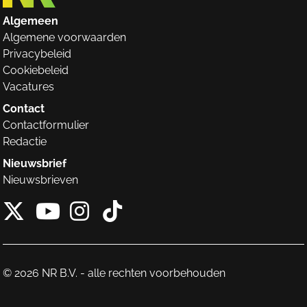
Algemeen
Algemene voorwaarden
Privacybeleid
Cookiebeleid
Vacatures
Contact
Contactformulier
Redactie
Nieuwsbrief
Nieuwsbrieven
X van NieuwRechts
Instagram van Nieuw
Tiktok van Nieuw
Youtube van NieuwRecht
© 2026 NR B.V. - alle rechten voorbehouden