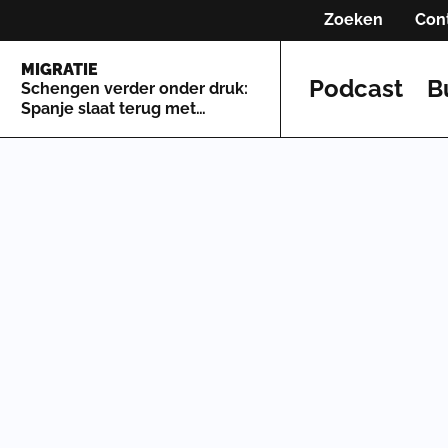
Zoeken
Con
MIGRATIE
Podcast
B
Schengen verder onder druk:
Spanje slaat terug met
grenscontroles tegen Italië