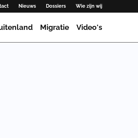
tact
Nieuws
Dossiers
Wie zijn wij
uitenland
Migratie
Video's