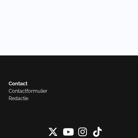
Contact
Contactformulier
Redactie
X van NieuwRech
Instagram 
Tiktok 