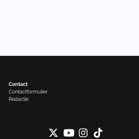
Contact
Contactformulier
Redactie
X van NieuwRech
Instagram 
Tiktok 