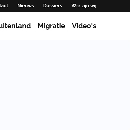
tact
Nieuws
Dossiers
Wie zijn wij
uitenland
Migratie
Video's