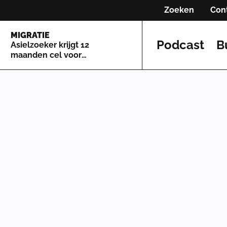
Zoeken
Con
MIGRATIE
Podcast
B
Asielzoeker krijgt 12
maanden cel voor
kopschoppen in Maastricht