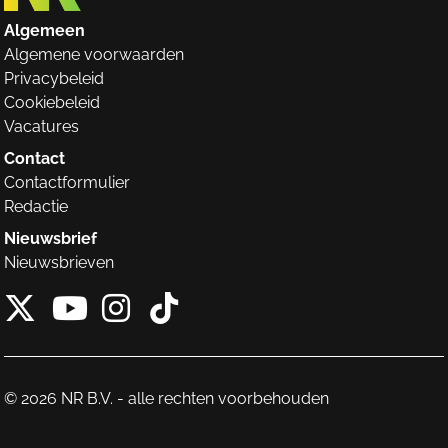
Algemeen
Algemene voorwaarden
Privacybeleid
Cookiebeleid
Vacatures
Contact
Contactformulier
Redactie
Nieuwsbrief
Nieuwsbrieven
X van NieuwRechts
Instagram van Nieuw
Tiktok van Nieuw
Youtube van NieuwRecht
© 2026 NR B.V. - alle rechten voorbehouden