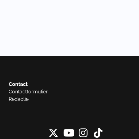
Contact
Contactformulier
Redactie
X van NieuwRech
Instagram 
Tiktok 