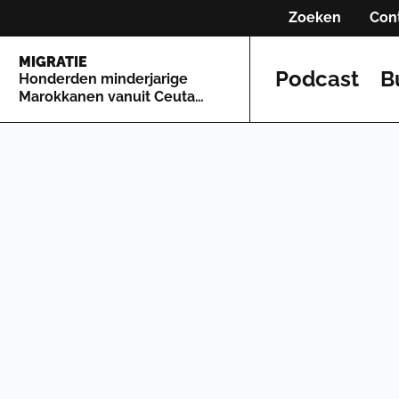
Zoeken
Con
MIGRATIE
Podcast
B
Honderden minderjarige
Marokkanen vanuit Ceuta
naar Spaans vasteland