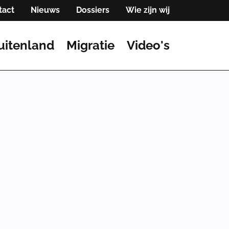
tact
Nieuws
Dossiers
Wie zijn wij
uitenland
Migratie
Video's