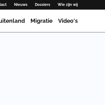
tact
Nieuws
Dossiers
Wie zijn wij
uitenland
Migratie
Video's