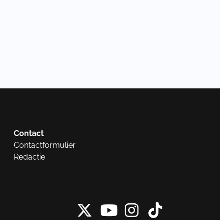
Contact
Contactformulier
Redactie
X van NieuwRech
Instagram 
Tiktok 