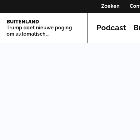
Zoeken
Con
BUITENLAND
Podcast
B
Trump doet nieuwe poging
om automatisch
staatsburgerschap te
beperken