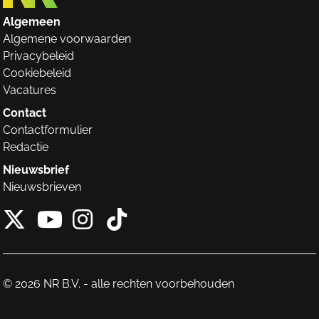
Algemeen
Algemene voorwaarden
Privacybeleid
Cookiebeleid
Vacatures
Contact
Contactformulier
Redactie
Nieuwsbrief
Nieuwsbrieven
X van NieuwRechts
Instagram van Nieuw
Tiktok van Nieuw
Youtube van NieuwRecht
© 2026 NR B.V. - alle rechten voorbehouden