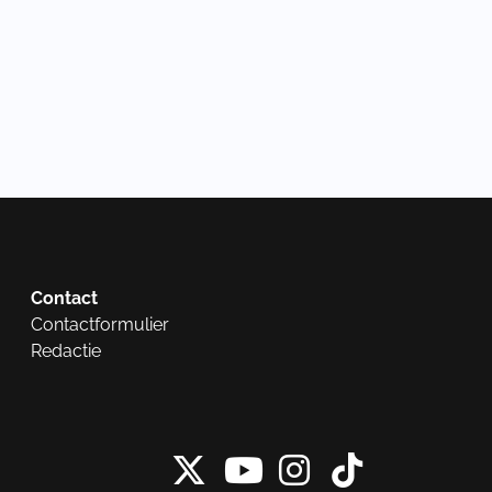
Contact
Contactformulier
Redactie
X van NieuwRech
Instagram 
Tiktok 