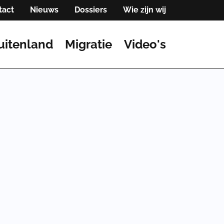
tact
Nieuws
Dossiers
Wie zijn wij
uitenland
Migratie
Video's