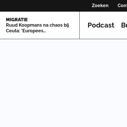
Zoeken
Con
MIGRATIE
Podcast
B
Ruud Koopmans na chaos bij
Ceuta: ‘Europees
asielsysteem is zo lek als een
mandje’