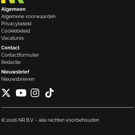
Algemeen
Algemene voorwaarden
Privacybeleid
Cookiebeleid
Vacatures
Contact
Contactformulier
Redactie
Nieuwsbrief
Nieuwsbrieven
X van NieuwRechts
Instagram van Nieuw
Tiktok van Nieuw
Youtube van NieuwRecht
© 2026 NR B.V. - alle rechten voorbehouden