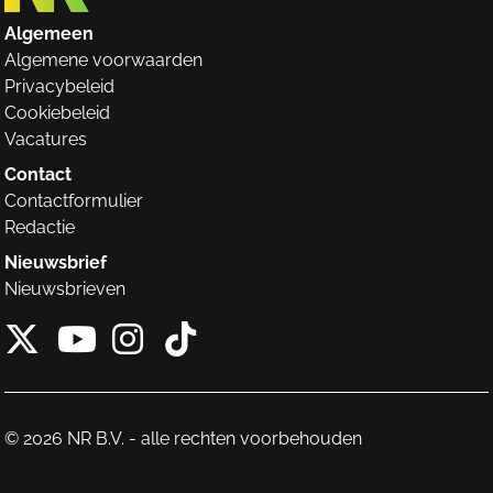
Algemeen
Algemene voorwaarden
Privacybeleid
Cookiebeleid
Vacatures
Contact
Contactformulier
Redactie
Nieuwsbrief
Nieuwsbrieven
X van NieuwRechts
Instagram van Nieuw
Tiktok van Nieuw
Youtube van NieuwRecht
© 2026 NR B.V. - alle rechten voorbehouden