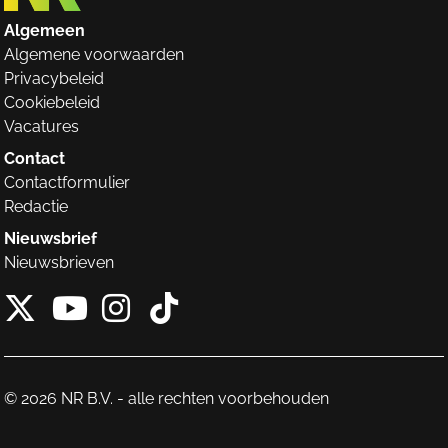
Algemeen
Algemene voorwaarden
Privacybeleid
Cookiebeleid
Vacatures
Contact
Contactformulier
Redactie
Nieuwsbrief
Nieuwsbrieven
X van NieuwRechts
Instagram van Nieuw
Tiktok van Nieuw
Youtube van NieuwRecht
© 2026 NR B.V. - alle rechten voorbehouden