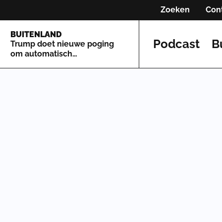
Zoeken
Con
BUITENLAND
Podcast
B
Trump doet nieuwe poging
om automatisch
staatsburgerschap te
beperken