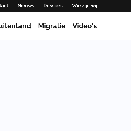
tact
Nieuws
Dossiers
Wie zijn wij
uitenland
Migratie
Video's