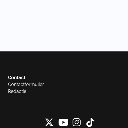
Contact
Contactformulier
Redactie
X van NieuwRech
Instagram 
Tiktok 