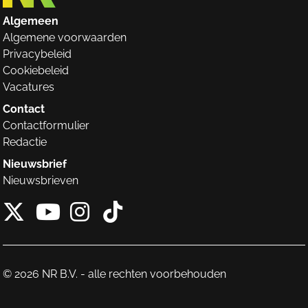
Algemeen
Algemene voorwaarden
Privacybeleid
Cookiebeleid
Vacatures
Contact
Contactformulier
Redactie
Nieuwsbrief
Nieuwsbrieven
X van NieuwRechts
Instagram van Nieuw
Tiktok van Nieuw
Youtube van NieuwRecht
© 2026 NR B.V. - alle rechten voorbehouden