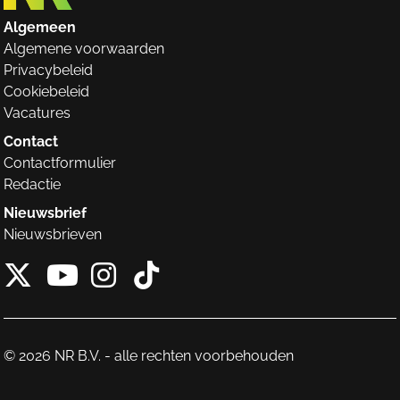
Algemeen
Algemene voorwaarden
Privacybeleid
Cookiebeleid
Vacatures
Contact
Contactformulier
Redactie
Nieuwsbrief
Nieuwsbrieven
X van NieuwRechts
Instagram van Nieuw
Tiktok van Nieuw
Youtube van NieuwRecht
© 2026 NR B.V. - alle rechten voorbehouden