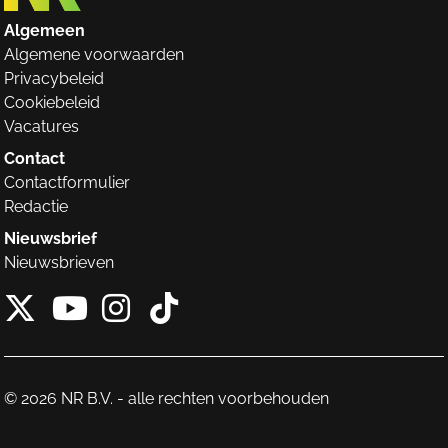
Algemeen
Algemene voorwaarden
Privacybeleid
Cookiebeleid
Vacatures
Contact
Contactformulier
Redactie
Nieuwsbrief
Nieuwsbrieven
X van NieuwRechts
Instagram van Nieuw
Tiktok van Nieuw
Youtube van NieuwRecht
© 2026 NR B.V. - alle rechten voorbehouden