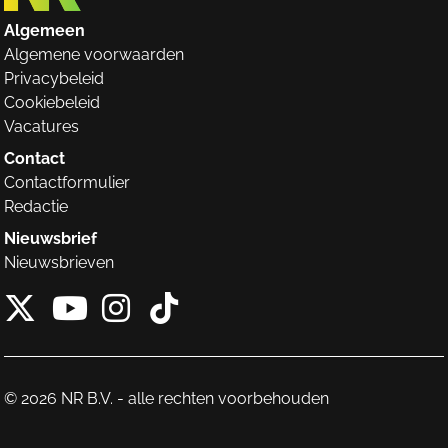
Algemeen
Algemene voorwaarden
Privacybeleid
Cookiebeleid
Vacatures
Contact
Contactformulier
Redactie
Nieuwsbrief
Nieuwsbrieven
X van NieuwRechts
Instagram van Nieuw
Tiktok van Nieuw
Youtube van NieuwRecht
© 2026 NR B.V. - alle rechten voorbehouden