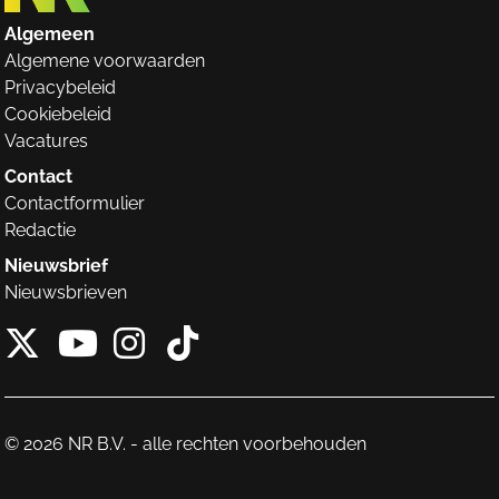
Algemeen
Algemene voorwaarden
Privacybeleid
Cookiebeleid
Vacatures
Contact
Contactformulier
Redactie
Nieuwsbrief
Nieuwsbrieven
X van NieuwRechts
Instagram van Nieuw
Tiktok van Nieuw
Youtube van NieuwRecht
© 2026 NR B.V. - alle rechten voorbehouden